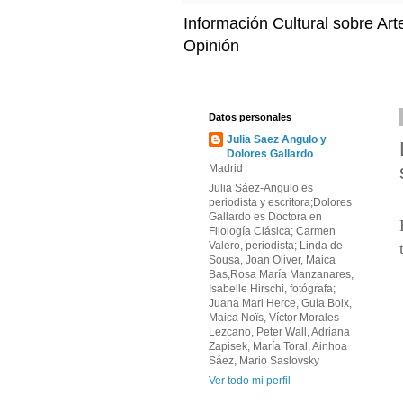
Información Cultural sobre Art
Opinión
Datos personales
Julia Saez Angulo y
Dolores Gallardo
Madrid
Julia Sáez-Angulo es
periodista y escritora;Dolores
Gallardo es Doctora en
Filología Clásica; Carmen
Valero, periodista; Linda de
Sousa, Joan Oliver, Maica
Bas,Rosa María Manzanares,
Isabelle Hirschi, fotógrafa;
Juana Mari Herce, Guía Boix,
Maica Noïs, Víctor Morales
Lezcano, Peter Wall, Adriana
Zapisek, María Toral, Ainhoa
Sáez, Mario Saslovsky
Ver todo mi perfil