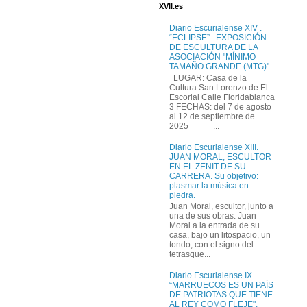
XVII.es
Diario Escurialense XIV .
“ECLIPSE” . EXPOSICIÓN
DE ESCULTURA DE LA
ASOCIACIÓN "MÍNIMO
TAMAÑO GRANDE (MTG)"
LUGAR: Casa de la
Cultura San Lorenzo de El
Escorial Calle Floridablanca
3 FECHAS: del 7 de agosto
al 12 de septiembre de
2025 ...
Diario Escurialense XIII.
JUAN MORAL, ESCULTOR
EN EL ZENIT DE SU
CARRERA. Su objetivo:
plasmar la música en
piedra.
Juan Moral, escultor, junto a
una de sus obras. Juan
Moral a la entrada de su
casa, bajo un litospacio, un
tondo, con el signo del
tetrasque...
Diario Escurialense IX.
“MARRUECOS ES UN PAÍS
DE PATRIOTAS QUE TIENE
AL REY COMO FLEJE",