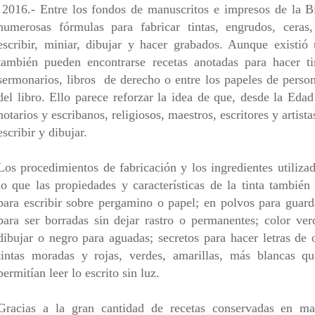
2016.- Entre los fondos de manuscritos e impresos de la B
numerosas fórmulas para fabricar tintas, engrudos, ceras,
escribir, miniar, dibujar y hacer grabados. Aunque existió 
también pueden encontrarse recetas anotadas para hacer ti
sermonarios, libros
de derecho o entre los papeles de perso
del libro. Ello parece reforzar la idea de que, desde la Eda
notarios y escribanos, religiosos, maestros, escritores y artist
escribir y dibujar.
Los procedimientos de fabricación y los ingredientes utiliza
lo que las propiedades y características de la tinta tambié
para escribir sobre pergamino o papel; en polvos para guard
para ser borradas sin dejar rastro o permanentes; color ver
dibujar o negro para aguadas; secretos para hacer letras de o
tintas moradas y rojas, verdes, amarillas, más blancas qu
permitían leer lo escrito sin luz.
Gracias a la gran cantidad de recetas conservadas en ma