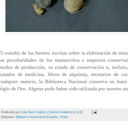
El estudio de las fuentes escritas sobre la elaboración de tint
las peculiaridades de los manuscritos e impresos conservad
modos de producción, su estado de conservación o, incluso,
tratados de medicina, libros de alquimia, recetarios de co
cualquier materia, la Biblioteca Nacional conserva un buen
Siglo de Oro. Alguna pudo haber sido utilizada por nuestro au
Publicado por
Julia Saez Angulo y Dolores Gallardo
en
4:57
Etiquetas:
Biblioteca Nacional de España
,
Tintas