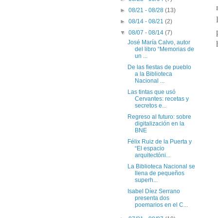
►
08/21 - 08/28
(13)
►
08/14 - 08/21
(2)
▼
08/07 - 08/14
(7)
José María Calvo, autor
del libro “Memorias de
un ...
De las fiestas de pueblo
a la Biblioteca
Nacional ...
Las tintas que usó
Cervantes: recetas y
secretos e...
Regreso al futuro: sobre
digitalización en la
BNE
Félix Ruiz de la Puerta y
“El espacio
arquitectóni...
La Biblioteca Nacional se
llena de pequeños
superh...
Isabel Díez Serrano
presenta dos
poemarios en el C...