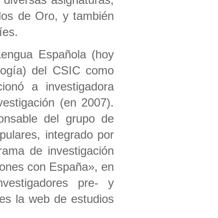
glos de Oro, y también
íes.
 Lengua Española (hoy
ología) del CSIC como
cionó a investigadora
nvestigación (en 2007).
onsable del grupo de
pulares, integrado por
grama de investigación
ciones con España», en
vestigadores pre- y
es la web de estudios