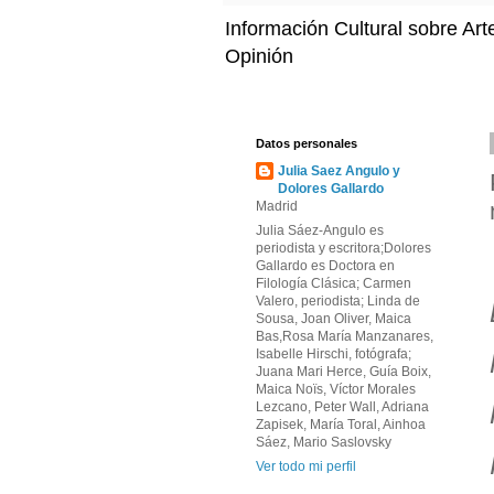
Información Cultural sobre Art
Opinión
Datos personales
Julia Saez Angulo y
Dolores Gallardo
Madrid
Julia Sáez-Angulo es
periodista y escritora;Dolores
Gallardo es Doctora en
Filología Clásica; Carmen
Valero, periodista; Linda de
Sousa, Joan Oliver, Maica
Bas,Rosa María Manzanares,
Isabelle Hirschi, fotógrafa;
Juana Mari Herce, Guía Boix,
Maica Noïs, Víctor Morales
Lezcano, Peter Wall, Adriana
Zapisek, María Toral, Ainhoa
Sáez, Mario Saslovsky
Ver todo mi perfil