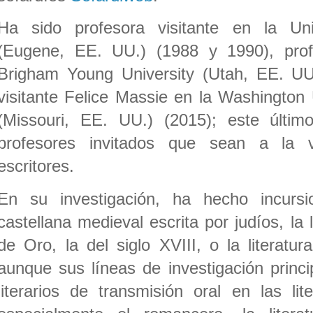
Ha sido profesora visitante en la Un
(Eugene, EE. UU.) (1988 y 1990), profe
Brigham Young University (Utah, EE. UU
visitante Felice Massie en la Washington U
(Missouri, EE. UU.) (2015); este últi
profesores invitados que sean a la v
escritores.
En su investigación, ha hecho incursio
castellana medieval escrita por judíos, la l
de Oro, la del siglo XVIII, o la literatur
aunque sus líneas de investigación princ
literarios de transmisión oral en las lit