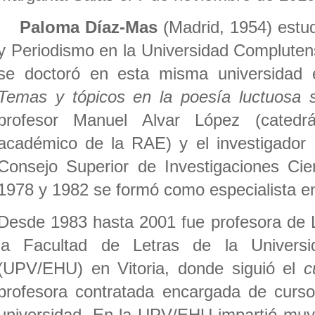
Paloma Díaz-Mas
(Madrid, 1954) estu
y Periodismo en la Universidad Complute
se doctoró en esta misma universidad 
Temas y tópicos en la poesía luctuosa s
profesor Manuel Alvar López (cated
académico de la RAE) y el investigador
Consejo Superior de Investigaciones Cien
1978 y 1982 se formó como especialista en
Desde 1983 hasta 2001 fue profesora de L
la Facultad de Letras de la Univers
(UPV/EHU) en Vitoria, donde siguió el
c
profesora contratada encargada de curso
universidad. En la UPV/EHU impartió muy 