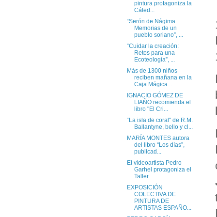
pintura protagoniza la
Cáted...
“Serón de Nágima.
Memorias de un
pueblo soriano”, ...
“Cuidar la creación:
Retos para una
Ecoteología”, ...
Más de 1300 niños
reciben mañana en la
Caja Mágica...
IGNACIO GÓMEZ DE
LIAÑO recomienda el
libro "El Cri...
“La isla de coral" de R.M.
Ballantyne, bello y cl...
MARÍA MONTES autora
del libro “Los días”,
publicad...
El videoartista Pedro
Garhel protagoniza el
Taller...
EXPOSICIÓN
COLECTIVA DE
PINTURA DE
ARTISTAS ESPAÑO...