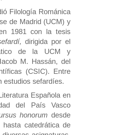
dió Filología Románica
nse de Madrid (UCM) y
en 1981 con la tesis
efardí,
dirigida por el
rático de la UCM y
 Iacob M. Hassán, del
tíficas (CSIC). Entre
 estudios sefardíes.
iteratura Española en
idad del País Vasco
ursus honorum
desde
 hasta catedrática de
diversas asignaturas,